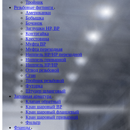
Тройник
Резьбовые фитинги
Американки
Бобышка
Бочонок
Заглушки НР, ВР
Контргайка
Крестовина
Муфта ВР
Муфта переходная
Ниппель НР/НР переходной
Ниппель приварной
Ниппель НР/НР
Отвод резьбовой
Сгон
Тройник резьбовой
Футорка
Штуцер шланговый
Запорная арматура
Клапан обратный
Кран шаровый ВР
Кран шаровый фланцевый
Кран шаровый приварной
Фильтр
Фланцы