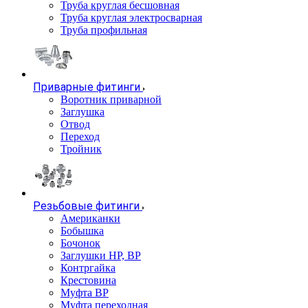
Труба круглая бесшовная
Труба круглая электросварная
Труба профильная
Приварные фитинги
Воротник приварной
Заглушка
Отвод
Переход
Тройник
Резьбовые фитинги
Американки
Бобышка
Бочонок
Заглушки НР, ВР
Контргайка
Крестовина
Муфта ВР
Муфта переходная