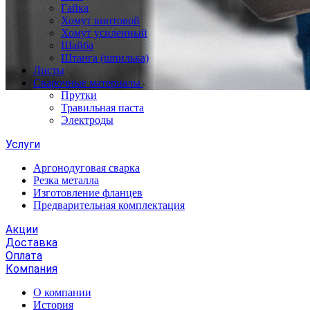
Гайка
Хомут винтовой
Хомут усиленный
Шайба
Штанга (шпилька)
Листы
Сварочные материалы
Прутки
Травильная паста
Электроды
Услуги
Аргонодуговая сварка
Резка металла
Изготовление фланцев
Предварительная комплектация
Акции
Доставка
Оплата
Компания
О компании
История