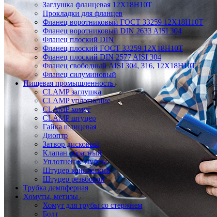
Заглушка фланцевая 12Х18Н10Т
Прокладки для фланцев
Фланец воротниковый ГОСТ 33259 12Х18Н10Т
Фланец воротниковый DIN 2633 AISI 304
Фланец плоский DIN
Фланец плоский ГОСТ 33259 12Х18Н10Т
Фланец плоский DIN 2577 AISI 304
Фланец свободный AISI 304, 316, 12Х18Н10Т
Фланец силуминовый
Пищевая промышленность
CLAMP заглушка
CLAMP уплотнение
CLAMP хомут
CLAMP штуцер
Гайка шлицевая
Диоптр
Затвор дисковый
Клапан обратный
Уплотнение муфты
Штуцер конический
Штуцер резьбовой
Трубка демпферная
Хомуты, метизы
Хомут для трубы со стержнем
Болт