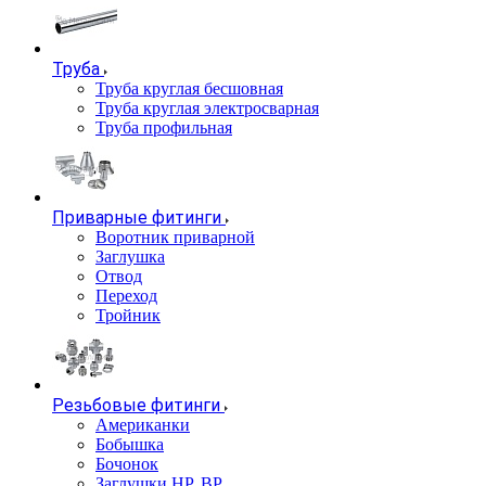
Труба
Труба круглая бесшовная
Труба круглая электросварная
Труба профильная
Приварные фитинги
Воротник приварной
Заглушка
Отвод
Переход
Тройник
Резьбовые фитинги
Американки
Бобышка
Бочонок
Заглушки НР, ВР