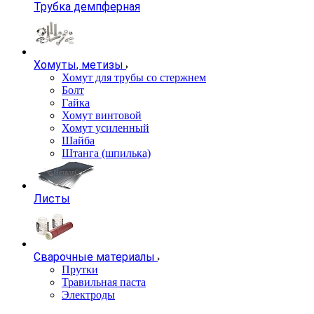
Трубка демпферная
Хомуты, метизы
Хомут для трубы со стержнем
Болт
Гайка
Хомут винтовой
Хомут усиленный
Шайба
Штанга (шпилька)
Листы
Сварочные материалы
Прутки
Травильная паста
Электроды