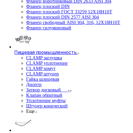
Фланец воротниковый DIN 2633 AISI 304
Фланец плоский DIN
Фланец плоский ГОСТ 33259 12Х18Н10Т
Фланец плоский DIN 2577 AISI 304
Фланец свободный AISI 304, 316, 12Х18Н10Т
Фланец силуминовый
Пищевая промышленность
CLAMP заглушка
CLAMP уплотнение
CLAMP хомут
CLAMP штуцер
Гайка шлицевая
Диоптр
Затвор дисковый
Клапан обратный
Уплотнение муфты
Штуцер конический
Еще