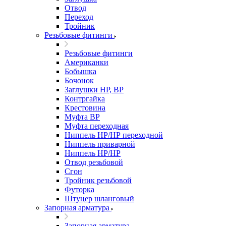
Отвод
Переход
Тройник
Резьбовые фитинги
Резьбовые фитинги
Американки
Бобышка
Бочонок
Заглушки НР, ВР
Контргайка
Крестовина
Муфта ВР
Муфта переходная
Ниппель НР/НР переходной
Ниппель приварной
Ниппель НР/НР
Отвод резьбовой
Сгон
Тройник резьбовой
Футорка
Штуцер шланговый
Запорная арматура
Запорная арматура