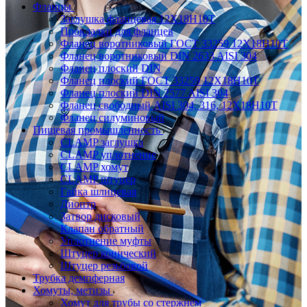
Фланцы
Заглушка фланцевая 12Х18Н10Т
Прокладки для фланцев
Фланец воротниковый ГОСТ 33259 12Х18Н10Т
Фланец воротниковый DIN 2633 AISI 304
Фланец плоский DIN
Фланец плоский ГОСТ 33259 12Х18Н10Т
Фланец плоский DIN 2577 AISI 304
Фланец свободный AISI 304, 316, 12Х18Н10Т
Фланец силуминовый
Пищевая промышленность
CLAMP заглушка
CLAMP уплотнение
CLAMP хомут
CLAMP штуцер
Гайка шлицевая
Диоптр
Затвор дисковый
Клапан обратный
Уплотнение муфты
Штуцер конический
Штуцер резьбовой
Трубка демпферная
Хомуты, метизы
Хомут для трубы со стержнем