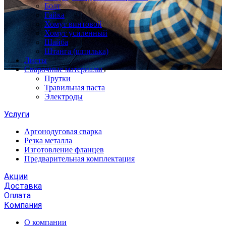
Болт
Гайка
Хомут винтовой
Хомут усиленный
Шайба
Штанга (шпилька)
Листы
Сварочные материалы
Прутки
Травильная паста
Электроды
Услуги
Аргонодуговая сварка
Резка металла
Изготовление фланцев
Предварительная комплектация
Акции
Доставка
Оплата
Компания
О компании