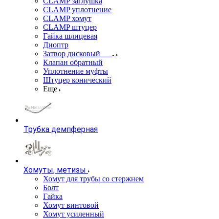
CLAMP заглушка
CLAMP уплотнение
CLAMP хомут
CLAMP штуцер
Гайка шлицевая
Диоптр
Затвор дисковый
Клапан обратный
Уплотнение муфты
Штуцер конический
Еще
Трубка демпферная
Хомуты, метизы
Хомут для трубы со стержнем
Болт
Гайка
Хомут винтовой
Хомут усиленный