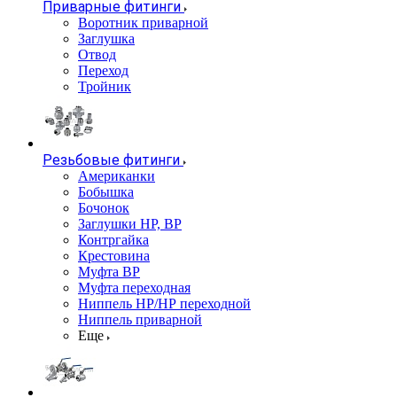
Приварные фитинги
Воротник приварной
Заглушка
Отвод
Переход
Тройник
Резьбовые фитинги
Американки
Бобышка
Бочонок
Заглушки НР, ВР
Контргайка
Крестовина
Муфта ВР
Муфта переходная
Ниппель НР/НР переходной
Ниппель приварной
Еще