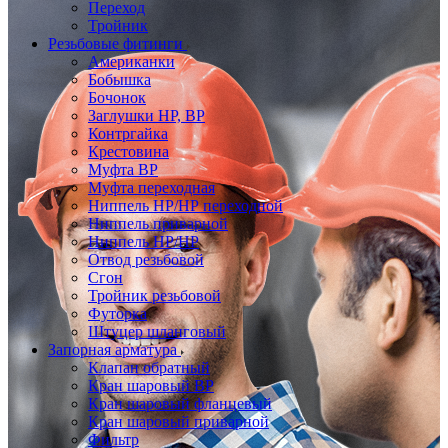
Переход
Тройник
Резьбовые фитинги
Американки
Бобышка
Бочонок
Заглушки НР, ВР
Контргайка
Крестовина
Муфта ВР
Муфта переходная
Ниппель НР/НР переходной
Ниппель приварной
Ниппель НР/НР
Отвод резьбовой
Сгон
Тройник резьбовой
Футорка
Штуцер шланговый
Запорная арматура
Клапан обратный
Кран шаровый ВР
Кран шаровый фланцевый
Кран шаровый приварной
Фильтр