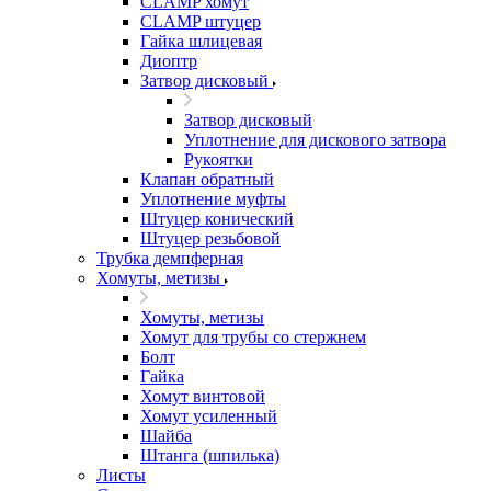
CLAMP хомут
CLAMP штуцер
Гайка шлицевая
Диоптр
Затвор дисковый
Затвор дисковый
Уплотнение для дискового затвора
Рукоятки
Клапан обратный
Уплотнение муфты
Штуцер конический
Штуцер резьбовой
Трубка демпферная
Хомуты, метизы
Хомуты, метизы
Хомут для трубы со стержнем
Болт
Гайка
Хомут винтовой
Хомут усиленный
Шайба
Штанга (шпилька)
Листы